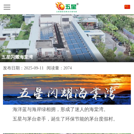
五星闪耀海棠湾
发布日期：
2025-09-11
阅读量：
2074
海洋蓝与海岸绿相拥，形成了迷人的海棠湾。
五星与茅台牵手，诞生了环保节能的茅台度假村。